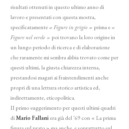
risultati ottenuti in questo ultimo anno di
lavoro e presentati con questa mostra,
specificatamente
« Figure in gri­gio »
prima e
«
Figure nel verde »
poi trovano la loro origine in
un lungo periodo di ricerca e di elabora­zione
che raramente mi sembra abbia trovato come per
questi ultimi, la giusta chiarezza interna,
prestan­dosi magari ai fraintendimenti anche
propri di una lettura storico artistica ed,
indirettamente, etico­politica.
II primo suggerimento per questi ultimi quadri
di
Mario Fal­lani
era già del ’69 con « La prima
figura sul prato » ma anche. e soprattutto sul