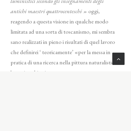
luministici secondo gli insegnamenti de­gli
antichi maestri quattrocenteschi »
oggi,
reagendo a questa visione in qualche modo
limitata ad una sorta di toscanismo, mi sembra
sano realizzati in pieno i risultati di quel lavoro
che definirei ‘ teorica­mente’ «per la messa in
pratica di una ricerca nella pittura naturalistico
botanico abitativa ottocento-novecentesca », e
che Fallani espli­ca avvicinandovisi in maniera
sottilmente critica per riprendere il discorso di
riaffermazione del rapporto stretto Uomo
Natura nel quadro più ampio del Mondo della
Natura. li lavoro si è andato così svolgendo