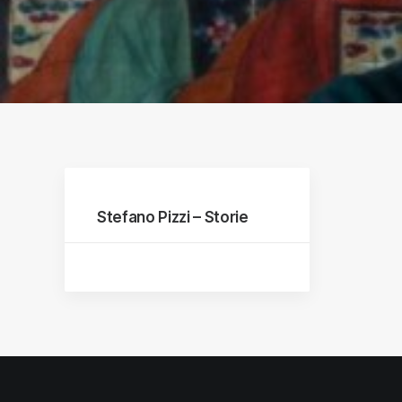
raphs
Stefano Pizzi – Storie