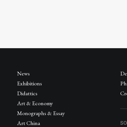
News
De
Exhibitions
Ph
Didattics
Cr
Art & Economy
Monographs & Essay
Art China
SO