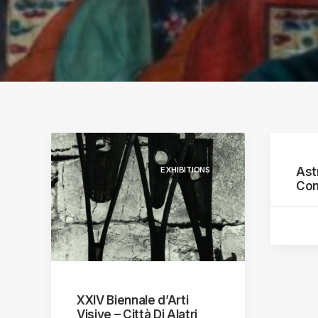
S
ographs
a
EXHIBITIONS
Ast
Con
XXIV Biennale d’Arti
Visive – Città Di Alatri,