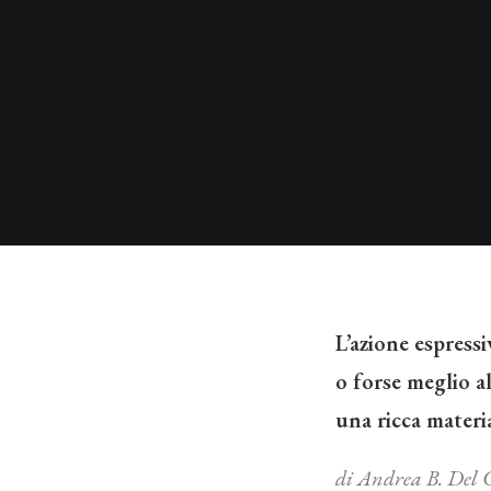
L’azione espress
o forse meglio a
una ricca materi
di Andrea B. Del 