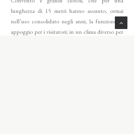
Convento e grandi ciotoli, che per una
lunghezza di 15 metri hanno assunto, ormai
nell’uso consolidato negli anni, la funzione di
appoggio per i visitatori; in un clima diverso per
caratteri ed intenzioni è l’elaborato archeologico
di Claudio Costa redatto intor­no ad uno dei
pozzi per la conservazione del ghiaccio e segnato
in particolar modo da piccoli flaconi e bottiglie
così come da altri materiali, tutti rintracciati in
loco.
All’interno del percorso espositivo ha assunto
particola­re ruolo, con valore emblematico per la
complessa e storicizzata materia in oggetto e per