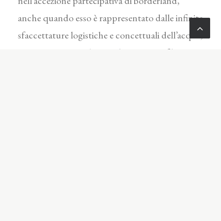
nell’accezione partecipativa di borderland,
anche quando esso è rappresentato dalle infinite
sfaccettature logistiche e concettuali dell’acqua,
rappresenta per Fabrizio Plessi materia filtrata e
campo d’azione della propria ricerca; la
frequentazione e quindi l’analisi epidermica e
tattile della realtà, l’immersione in essa quando si
presenta allo stato liquido e l’elaborazione visiva
attraverso la memoria creativa di taluni valori da
essa espressi, hanno rappresentato la strutturale
area problematica attraverso la quale Plessi
elabora una cultura scultorea all’interno della
cui unità il televisore, con lo schermo, la scatola