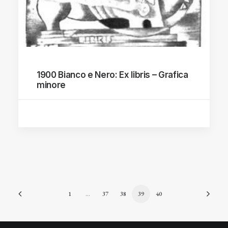
1900 Bianco e Nero: Ex libris – Grafica
minore
1
…
37
38
39
40