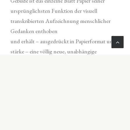
Gebilde ist das einzelne Blatt Papier seiner
ursprünglichsten Funktion der visuell
transkribierten Aufzeichnung menschlicher
Gedanken enthoben
und erhält – ausgedrückt in Papierformat und -
stärke – eine völlig neue, unabhängige
Bedeutung.
• Beim Betreten des Ateliers baut sich vor dem
Betrachter die beeindruckende Monumentalität
eines großen Monolithen auf, die sich aus einer
dem Halbrund eines Buchrückens
entspringenden Vielzahl einzelner Papierlagen
in den Raum erstreckt. Die vertikale Entfaltung